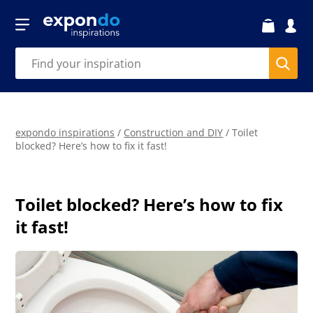
expondo inspirations
/
Construction and DIY
/
Toilet
blocked? Here’s how to fix it fast!
Toilet blocked? Here’s how to fix
it fast!